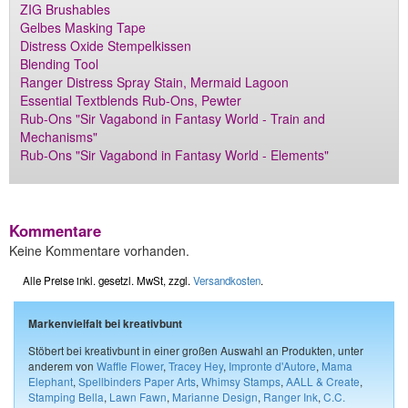
ZIG Brushables
Gelbes Masking Tape
Distress Oxide Stempelkissen
Blending Tool
Ranger Distress Spray Stain, Mermaid Lagoon
Essential Textblends Rub-Ons, Pewter
Rub-Ons "Sir Vagabond in Fantasy World - Train and
Mechanisms"
Rub-Ons "Sir Vagabond in Fantasy World - Elements"
Kommentare
Keine Kommentare vorhanden.
Alle Preise inkl. gesetzl. MwSt, zzgl.
Versandkosten
.
Markenvielfalt bei kreativbunt
Stöbert bei kreativbunt in einer großen Auswahl an Produkten, unter
anderem von
Waffle Flower
,
Tracey Hey
,
Impronte d'Autore
,
Mama
Elephant
,
Spellbinders Paper Arts
,
Whimsy Stamps
,
AALL & Create
,
Stamping Bella
,
Lawn Fawn
,
Marianne Design
,
Ranger Ink
,
C.C.