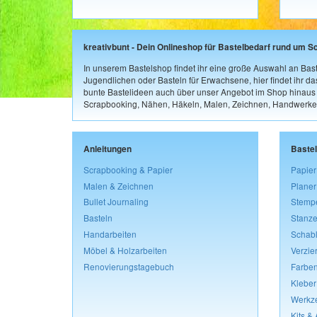
kreativbunt - Dein Onlineshop für Bastelbedarf rund um S
In unserem Bastelshop findet ihr eine große Auswahl an Bast
Jugendlichen oder Basteln für Erwachsene, hier findet ihr d
bunte Bastelideen auch über unser Angebot im Shop hinaus a
Scrapbooking, Nähen, Häkeln, Malen, Zeichnen, Handwerke
Anleitungen
Baste
Scrapbooking & Papier
Papier
Malen & Zeichnen
Planer
Bullet Journaling
Stemp
Basteln
Stanze
Handarbeiten
Schab
Möbel & Holzarbeiten
Verzie
Renovierungstagebuch
Farben
Kleber
Werkz
Kits &