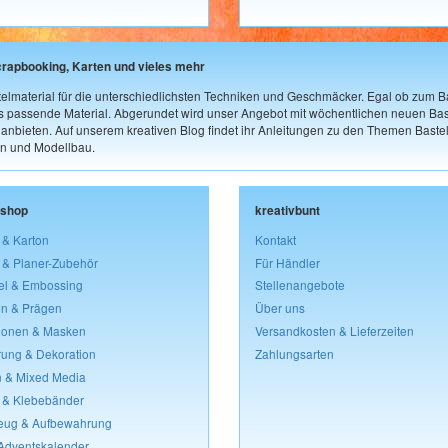
crapbooking, Karten und vieles mehr
elmaterial für die unterschiedlichsten Techniken und Geschmäcker. Egal ob zum Ba
as passende Material. Abgerundet wird unser Angebot mit wöchentlichen neuen Bast
nbieten. Auf unserem kreativen Blog findet ihr Anleitungen zu den Themen Bastel
n und Modellbau.
lshop
kreativbunt
 & Karton
Kontakt
 & Planer-Zubehör
Für Händler
el & Embossing
Stellenangebote
n & Prägen
Über uns
lonen & Masken
Versandkosten & Lieferzeiten
rung & Dekoration
Zahlungsarten
 & Mixed Media
 & Klebebänder
eug & Aufbewahrung
 Adventskalender