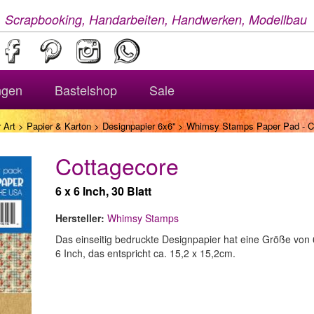
, Scrapbooking, Handarbeiten, Handwerken, Modellbau
ngen
Bastelshop
Sale
 Art
>
Papier & Karton
>
Designpapier 6x6''
> Whimsy Stamps Paper Pad - C
Cottagecore
6 x 6 Inch, 30 Blatt
Hersteller:
Whimsy Stamps
Das einseitig bedruckte Designpapier hat eine Größe von 
6 Inch, das entspricht ca. 15,2 x 15,2cm.