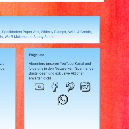
t
,
Spellbinders Paper Arts
,
Whimsy Stamps
,
AALL & Create
,
ia
,
We R Makers
und
Sunny Studio
.
Folge uns
zlei
Abonniere unseren YouTube-Kanal und
 der
folge uns in den Netzwerken. Spannende
Bastelideen und exklusive Aktionen
erwarten dich!