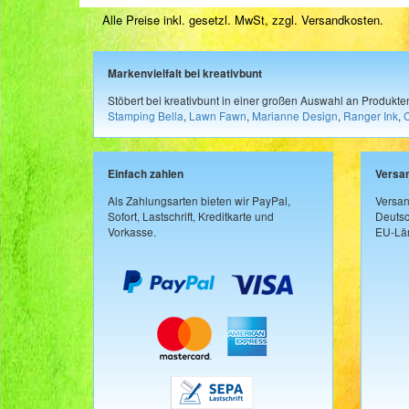
Alle Preise inkl. gesetzl. MwSt, zzgl.
Versandkosten
.
Markenvielfalt bei kreativbunt
Stöbert bei kreativbunt in einer großen Auswahl an Produkt
Stamping Bella
,
Lawn Fawn
,
Marianne Design
,
Ranger Ink
,
Einfach zahlen
Versa
Als Zahlungsarten bieten wir PayPal,
Versan
Sofort, Lastschrift, Kreditkarte und
Deutsc
Vorkasse.
EU-Län