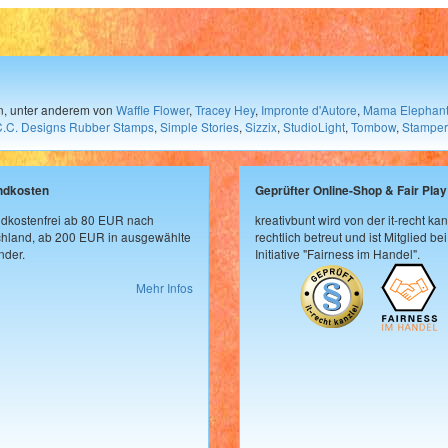
en, unter anderem von
Waffle Flower
,
Tracey Hey
,
Impronte d'Autore
,
Mama Elephan
C.C. Designs Rubber Stamps
,
Simple Stories
,
Sizzix
,
StudioLight
,
Tombow
,
Stamper
ndkosten
Geprüfter Online-Shop & Fair Play
dkostenfrei ab 80 EUR nach
kreativbunt wird von der it-recht kan
hland, ab 200 EUR in ausgewählte
rechtlich betreut und ist Mitglied bei
der.
Initiative "Fairness im Handel".
Mehr Infos