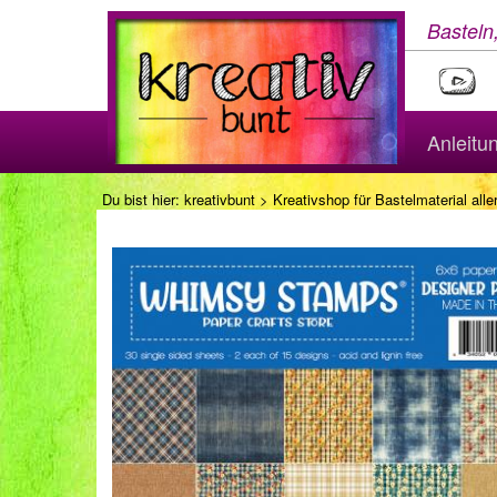
Basteln
Anleitu
Du bist hier:
kreativbunt
>
Kreativshop für Bastelmaterial aller