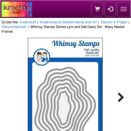
Nav
Du bist hier:
kreativbunt
>
Kreativshop für Bastelmaterial aller Art
>
Stanzen & Prägen
>
Stanzschablonen
> Whimsy Stamps Denise Lynn and Deb Davis Die - Wavy Nested
Frames
Next