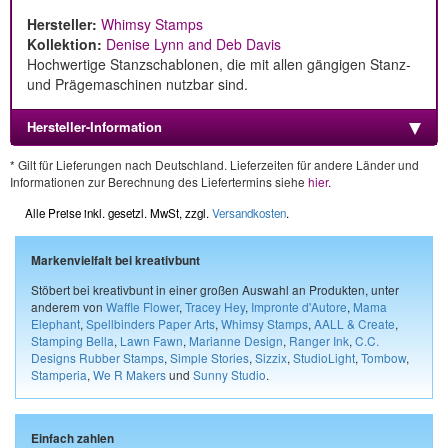
Hersteller:
Whimsy Stamps
Kollektion:
Denise Lynn and Deb Davis
Hochwertige Stanzschablonen, die mit allen gängigen Stanz-
und Prägemaschinen nutzbar sind.
Hersteller-Information
* Gilt für Lieferungen nach Deutschland. Lieferzeiten für andere Länder und
Informationen zur Berechnung des Liefertermins siehe
hier
.
Alle Preise inkl. gesetzl. MwSt, zzgl.
Versandkosten
.
Markenvielfalt bei kreativbunt
Stöbert bei kreativbunt in einer großen Auswahl an Produkten, unter
anderem von
Waffle Flower
,
Tracey Hey
,
Impronte d'Autore
,
Mama
Elephant
,
Spellbinders Paper Arts
,
Whimsy Stamps
,
AALL & Create
,
Stamping Bella
,
Lawn Fawn
,
Marianne Design
,
Ranger Ink
,
C.C.
Designs Rubber Stamps
,
Simple Stories
,
Sizzix
,
StudioLight
,
Tombow
,
Stamperia
,
We R Makers
und
Sunny Studio
.
Einfach zahlen