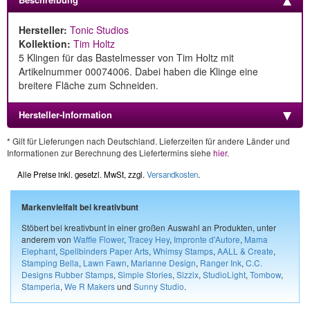
Hersteller:
Tonic Studios
Kollektion:
Tim Holtz
5 Klingen für das Bastelmesser von Tim Holtz mit
Artikelnummer 00074006. Dabei haben die Klinge eine
breitere Fläche zum Schneiden.
Hersteller-Information
* Gilt für Lieferungen nach Deutschland. Lieferzeiten für andere Länder und
Informationen zur Berechnung des Liefertermins siehe
hier
.
Alle Preise inkl. gesetzl. MwSt, zzgl.
Versandkosten
.
Markenvielfalt bei kreativbunt
Stöbert bei kreativbunt in einer großen Auswahl an Produkten, unter
anderem von
Waffle Flower
,
Tracey Hey
,
Impronte d'Autore
,
Mama
Elephant
,
Spellbinders Paper Arts
,
Whimsy Stamps
,
AALL & Create
,
Stamping Bella
,
Lawn Fawn
,
Marianne Design
,
Ranger Ink
,
C.C.
Designs Rubber Stamps
,
Simple Stories
,
Sizzix
,
StudioLight
,
Tombow
,
Stamperia
,
We R Makers
und
Sunny Studio
.