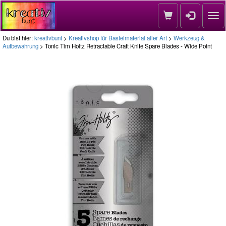
Nav
Du bist hier:
kreativbunt
>
Kreativshop für Bastelmaterial aller Art
>
Werkzeug &
Aufbewahrung
> Tonic Tim Holtz Retractable Craft Knife Spare Blades - Wide Point