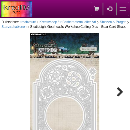
Nav
Du bist hier:
kreativbunt
>
Kreativshop für Bastelmaterial aller Art
>
Stanzen & Prägen
>
Stanzschablonen
> StudioLight Gearhead's Workshop Cutting Dies - Gear Card Shape
Next