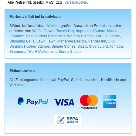
Alle Preise inkl. gesetzl. MwSt, zzgl.
Versandkosten
.
Markenvielfalt bei kreativbunt
Stöbert bei kreativbunt in einer großen Auswahl an Produkten, unter
anderem von
Waffle Flower
,
Tracey Hey
,
Impronte d'Autore
,
Mama
Elephant
,
Spellbinders Paper Arts
,
Whimsy Stamps
,
AALL & Create
,
Stamping Bella
,
Lawn Fawn
,
Marianne Design
,
Ranger Ink
,
C.C.
Designs Rubber Stamps
,
Simple Stories
,
Sizzix
,
StudioLight
,
Tombow
,
Stamperia
,
We R Makers
und
Sunny Studio
.
Einfach zahlen
Als Zahlungsarten bieten wir PayPal, Sofort, Lastschrift, Kreditkarte und
Vorkasse.