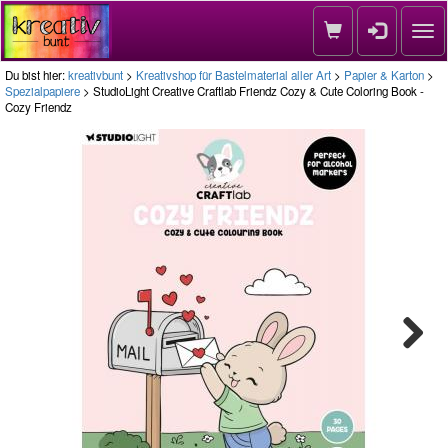
Nav
Du bist hier:
kreativbunt
>
Kreativshop für Bastelmaterial aller Art
>
Papier & Karton
>
Spezialpapiere
> StudioLight Creative Craftlab Friendz Cozy & Cute Coloring Book -
Cozy Friendz
Next