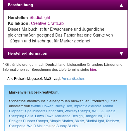
Beschreibung
Hersteller:
StudioLight
Kollektion:
Creative CraftLab
Dieses Malbuch ist für Erwachsene und Jugendliche
gleichermaßen geeignet! Das Papier hat eine Stärke von
120gsm und ist sehr gut für Marker geeignet.
Hersteller-Information
* Gilt für Lieferungen nach Deutschland. Lieferzeiten für andere Länder und
Informationen zur Berechnung des Liefertermins siehe
hier
.
Alle Preise inkl. gesetzl. MwSt, zzgl.
Versandkosten
.
Markenvielfalt bei kreativbunt
Stöbert bei kreativbunt in einer großen Auswahl an Produkten, unter
anderem von
Waffle Flower
,
Tracey Hey
,
Impronte d'Autore
,
Mama
Elephant
,
Spellbinders Paper Arts
,
Whimsy Stamps
,
AALL & Create
,
Stamping Bella
,
Lawn Fawn
,
Marianne Design
,
Ranger Ink
,
C.C.
Designs Rubber Stamps
,
Simple Stories
,
Sizzix
,
StudioLight
,
Tombow
,
Stamperia
,
We R Makers
und
Sunny Studio
.