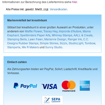
Informationen zur Berechnung des Liefertermins siehe
hier
.
Alle Preise inkl. gesetzl. MwSt, zzgl.
Versandkosten
.
Markenvielfalt bei kreativbunt
Stöbert bei kreativbunt in einer großen Auswahl an Produkten, unter
anderem von
Waffle Flower
,
Tracey Hey
,
Impronte d'Autore
,
Mama
Elephant
,
Spellbinders Paper Arts
,
Whimsy Stamps
,
AALL & Create
,
Stamping Bella
,
Lawn Fawn
,
Marianne Design
,
Ranger Ink
,
C.C.
Designs Rubber Stamps
,
Simple Stories
,
Sizzix
,
StudioLight
,
Tombow
,
Stamperia
,
We R Makers
und
Sunny Studio
.
Einfach zahlen
Als Zahlungsarten bieten wir PayPal, Sofort, Lastschrift, Kreditkarte und
Vorkasse.