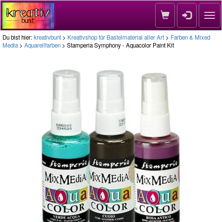
Nav
Du bist hier:
kreativbunt
>
Kreativshop für Bastelmaterial aller Art
>
Farben & Mixed
Media
>
Aquarellfarben
> Stamperia Symphony - Aquacolor Paint Kit