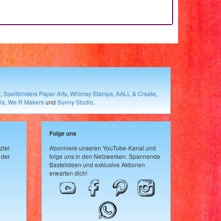
t
,
Spellbinders Paper Arts
,
Whimsy Stamps
,
AALL & Create
,
ia
,
We R Makers
und
Sunny Studio
.
Folge uns
zlei
Abonniere unseren YouTube-Kanal und
 der
folge uns in den Netzwerken. Spannende
Bastelideen und exklusive Aktionen
erwarten dich!