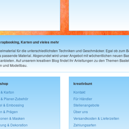
crapbooking, Karten und vieles mehr
elmaterial für die unterschiedlichsten Techniken und Geschmäcker. Egal ob zum Ba
as passende Material. Abgerundet wird unser Angebot mit wöchentlichen neuen Bast
nbieten. Auf unserem kreativen Blog findet ihr Anleitungen zu den Themen Bastel
n und Modellbau.
lshop
kreativbunt
 & Karton
Kontakt
 & Planer-Zubehör
Für Händler
el & Embossing
Stellenangebote
n & Prägen
Über uns
lonen & Masken
Versandkosten & Lieferzeiten
rung & Dekoration
Zahlungsarten