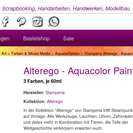
, Scrapbooking, Handarbeiten, Handwerken, Modellbau
ngen
Bastelshop
Sale
 Art
>
Farben & Mixed Media
>
Aquarellfarben
> Stamperia Alterego - Aquacol
Alterego - Aquacolor Paint
3 Farben, je 60ml
Hersteller:
Stamperia
Kollektion:
Alterego
In der Kollektion "Alterego" von Stamperia trifft Steampunk
auf Vintage. Alte Werkzeuge, Leuchten, Uhren, Zahnräder
und vieles mehr in Kombination mit Tieren, die Teile der
Weltgeschichte verkörpern erwarten euch.