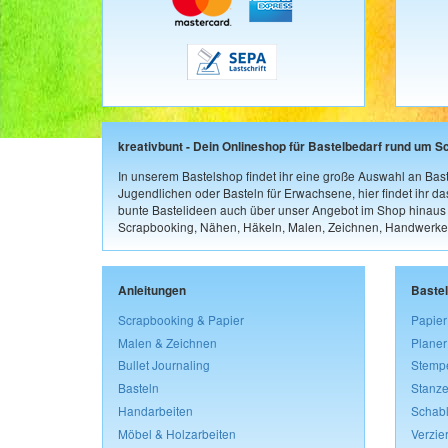
kreativbunt - Dein Onlineshop für Bastelbedarf rund um S
In unserem Bastelshop findet ihr eine große Auswahl an Bast
Jugendlichen oder Basteln für Erwachsene, hier findet ihr d
bunte Bastelideen auch über unser Angebot im Shop hinaus a
Scrapbooking, Nähen, Häkeln, Malen, Zeichnen, Handwerke
Anleitungen
Baste
Scrapbooking & Papier
Papier
Malen & Zeichnen
Planer
Bullet Journaling
Stemp
Basteln
Stanze
Handarbeiten
Schab
Möbel & Holzarbeiten
Verzie