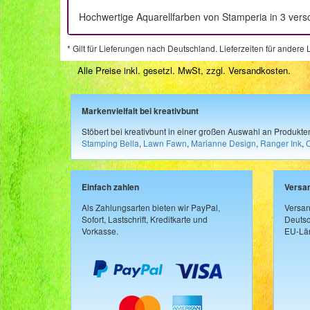
Hochwertige Aquarellfarben von Stamperia in 3 vers
* Gilt für Lieferungen nach Deutschland. Lieferzeiten für ander
Alle Preise inkl. gesetzl. MwSt, zzgl.
Versandkosten
.
Markenvielfalt bei kreativbunt
Stöbert bei kreativbunt in einer großen Auswahl an Produkt
Stamping Bella
,
Lawn Fawn
,
Marianne Design
,
Ranger Ink
,
Einfach zahlen
Versa
Als Zahlungsarten bieten wir PayPal,
Versan
Sofort, Lastschrift, Kreditkarte und
Deutsc
Vorkasse.
EU-Län