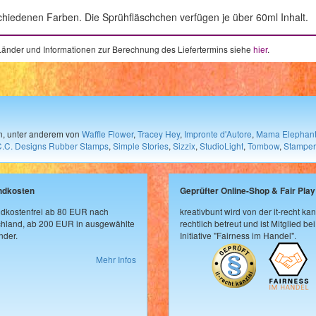
chiedenen Farben. Die Sprühfläschchen verfügen je über 60ml Inhalt.
e Länder und Informationen zur Berechnung des Liefertermins siehe
hier
.
en, unter anderem von
Waffle Flower
,
Tracey Hey
,
Impronte d'Autore
,
Mama Elephan
C.C. Designs Rubber Stamps
,
Simple Stories
,
Sizzix
,
StudioLight
,
Tombow
,
Stamper
ndkosten
Geprüfter Online-Shop & Fair Play
dkostenfrei ab 80 EUR nach
kreativbunt wird von der it-recht kan
hland, ab 200 EUR in ausgewählte
rechtlich betreut und ist Mitglied bei
der.
Initiative "Fairness im Handel".
Mehr Infos