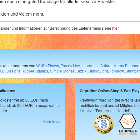
 euch eine gute Grundlage für allerlei kreative Projekte.
ekten und vielem mehr.
e Länder und Informationen zur Berechnung des Liefertermins siehe
hier
.
en, unter anderem von
Waffle Flower
,
Tracey Hey
,
Impronte d'Autore
,
Mama Elephan
C.C. Designs Rubber Stamps
,
Simple Stories
,
Sizzix
,
StudioLight
,
Tombow
,
Stamper
ndkosten
Geprüfter Online-Shop & Fair Play
dkostenfrei ab 80 EUR nach
kreativbunt wird von der it-recht kan
hland, ab 200 EUR in ausgewählte
rechtlich betreut und ist Mitglied bei
der.
Initiative "Fairness im Handel".
Mehr Infos