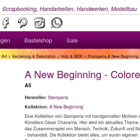
, Scrapbooking, Handarbeiten, Handwerken, Modellbau
ngen
Bastelshop
Sale
 Art
>
Verzierung & Dekoration
>
Holz & MDF
> Stamperia A New Beginning 
A New Beginning - Colo
A5
Hersteller:
Stamperia
Kollektion:
A New Beginning
Eine Kollektion von Stamperia mit handgemalten Motiven 
Künstlers César Chavarria. Hier wird ein aktuelles Thema 
das Zusammenspiel von Mensch, Technik, Zukunft und Na
- behandelt. Die Kollektion bietet alles, um euren eigenen