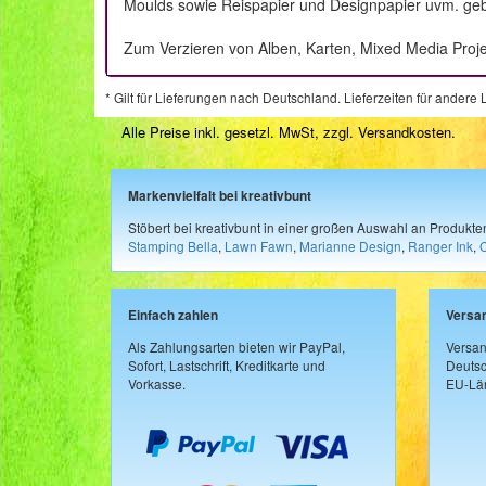
Moulds sowie Reispapier und Designpapier uvm. geben
Zum Verzieren von Alben, Karten, Mixed Media Proj
* Gilt für Lieferungen nach Deutschland. Lieferzeiten für ander
Alle Preise inkl. gesetzl. MwSt, zzgl.
Versandkosten
.
Markenvielfalt bei kreativbunt
Stöbert bei kreativbunt in einer großen Auswahl an Produkt
Stamping Bella
,
Lawn Fawn
,
Marianne Design
,
Ranger Ink
,
Einfach zahlen
Versa
Als Zahlungsarten bieten wir PayPal,
Versan
Sofort, Lastschrift, Kreditkarte und
Deutsc
Vorkasse.
EU-Län