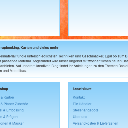
crapbooking, Karten und vieles mehr
elmaterial für die unterschiedlichsten Techniken und Geschmäcker. Egal ob zum Ba
as passende Material. Abgerundet wird unser Angebot mit wöchentlichen neuen Bast
nbieten. Auf unserem kreativen Blog findet ihr Anleitungen zu den Themen Bastel
n und Modellbau.
lshop
kreativbunt
 & Karton
Kontakt
 & Planer-Zubehör
Für Händler
el & Embossing
Stellenangebote
n & Prägen
Über uns
lonen & Masken
Versandkosten & Lieferzeiten