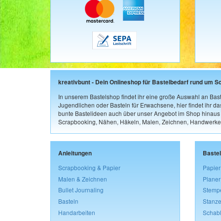
kreativbunt - Dein Onlineshop für Bastelbedarf rund um S
In unserem Bastelshop findet ihr eine große Auswahl an Bast
Jugendlichen oder Basteln für Erwachsene, hier findet ihr d
bunte Bastelideen auch über unser Angebot im Shop hinaus a
Scrapbooking, Nähen, Häkeln, Malen, Zeichnen, Handwerke
Anleitungen
Baste
Scrapbooking & Papier
Papier
Malen & Zeichnen
Planer
Bullet Journaling
Stemp
Basteln
Stanze
Handarbeiten
Schab