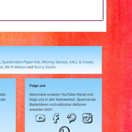
t
,
Spellbinders Paper Arts
,
Whimsy Stamps
,
AALL & Create
,
ia
,
We R Makers
und
Sunny Studio
.
Folge uns
zlei
Abonniere unseren YouTube-Kanal und
 der
folge uns in den Netzwerken. Spannende
Bastelideen und exklusive Aktionen
erwarten dich!