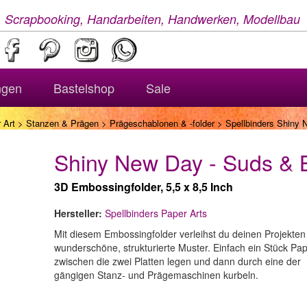
, Scrapbooking, Handarbeiten, Handwerken, Modellbau
ngen
Bastelshop
Sale
 Art
>
Stanzen & Prägen
>
Prägeschablonen & -folder
> Spellbinders Shiny 
Shiny New Day - Suds & 
3D Embossingfolder, 5,5 x 8,5 Inch
Hersteller:
Spellbinders Paper Arts
Mit diesem Embossingfolder verleihst du deinen Projekten
wunderschöne, strukturierte Muster. Einfach ein Stück Pap
zwischen die zwei Platten legen und dann durch eine der
gängigen Stanz- und Prägemaschinen kurbeln.