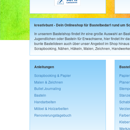
kreativbunt - Dein Onlineshop für Bastelbedarf rund um S
In unserem Bastelshop findet ihr eine große Auswahl an Bast
Jugendlichen oder Basteln für Erwachsene, hier findet ihr d
bunte Bastelideen auch über unser Angebot im Shop hinaus a
Scrapbooking, Nähen, Häkeln, Malen, Zeichnen, Handwerke
Anleitungen
Baste
Scrapbooking & Papier
Papier
Malen & Zeichnen
Planer
Bullet Journaling
Stemp
Basteln
Stanze
Handarbeiten
Schab
Möbel & Holzarbeiten
Verzie
Renovierungstagebuch
Farben
Kleber
Werkz