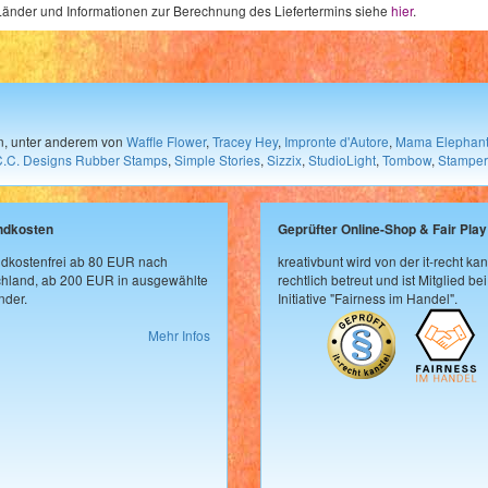
e Länder und Informationen zur Berechnung des Liefertermins siehe
hier
.
en, unter anderem von
Waffle Flower
,
Tracey Hey
,
Impronte d'Autore
,
Mama Elephan
C.C. Designs Rubber Stamps
,
Simple Stories
,
Sizzix
,
StudioLight
,
Tombow
,
Stamper
ndkosten
Geprüfter Online-Shop & Fair Play
dkostenfrei ab 80 EUR nach
kreativbunt wird von der it-recht kan
hland, ab 200 EUR in ausgewählte
rechtlich betreut und ist Mitglied bei
der.
Initiative "Fairness im Handel".
Mehr Infos