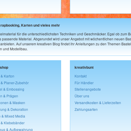
crapbooking, Karten und vieles mehr
elmaterial für die unterschiedlichsten Techniken und Geschmäcker. Egal ob zum Ba
as passende Material. Abgerundet wird unser Angebot mit wöchentlichen neuen Bast
nbieten. Auf unserem kreativen Blog findet ihr Anleitungen zu den Themen Bastel
n und Modellbau.
lshop
kreativbunt
 & Karton
Kontakt
 & Planer-Zubehör
Für Händler
el & Embossing
Stellenangebote
n & Prägen
Über uns
lonen & Masken
Versandkosten & Lieferzeiten
rung & Dekoration
Zahlungsarten
 & Mixed Media
 & Klebebänder
eug & Aufbewahrung