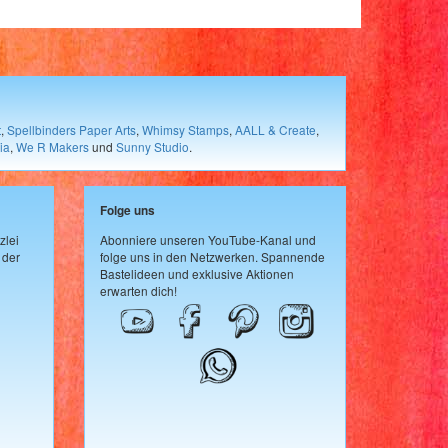
t
,
Spellbinders Paper Arts
,
Whimsy Stamps
,
AALL & Create
,
ia
,
We R Makers
und
Sunny Studio
.
Folge uns
zlei
Abonniere unseren YouTube-Kanal und
 der
folge uns in den Netzwerken. Spannende
Bastelideen und exklusive Aktionen
erwarten dich!