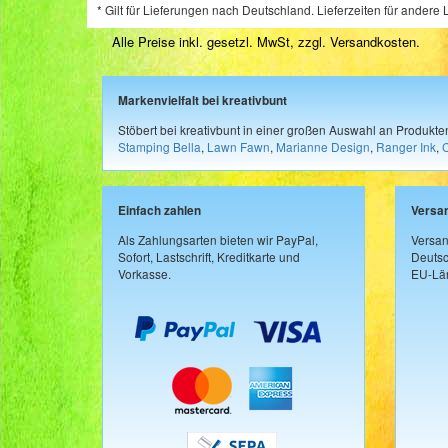
* Gilt für Lieferungen nach Deutschland. Lieferzeiten für ander
Alle Preise inkl. gesetzl. MwSt, zzgl.
Versandkosten
.
Markenvielfalt bei kreativbunt
Stöbert bei kreativbunt in einer großen Auswahl an Produkt
Stamping Bella
,
Lawn Fawn
,
Marianne Design
,
Ranger Ink
,
Einfach zahlen
Versa
Als Zahlungsarten bieten wir PayPal,
Versan
Sofort, Lastschrift, Kreditkarte und
Deutsc
Vorkasse.
EU-Län