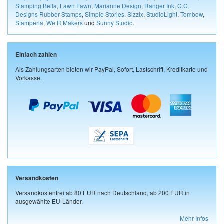
Stamping Bella
,
Lawn Fawn
,
Marianne Design
,
Ranger Ink
,
C.C.
Designs Rubber Stamps
,
Simple Stories
,
Sizzix
,
StudioLight
,
Tombow
,
Stamperia
,
We R Makers
und
Sunny Studio
.
Einfach zahlen
Als Zahlungsarten bieten wir PayPal, Sofort, Lastschrift, Kreditkarte und
Vorkasse.
Versandkosten
Versandkostenfrei ab 80 EUR nach Deutschland, ab 200 EUR in
ausgewählte EU-Länder.
Mehr Infos