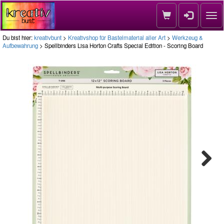
Nav
Du bist hier:
kreativbunt
>
Kreativshop für Bastelmaterial aller Art
>
Werkzeug &
Aufbewahrung
> Spellbinders Lisa Horton Crafts Special Edition - Scoring Board
Next