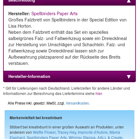
Hersteller:
Spellbinders Paper Arts
Großes Falzbrett von Spellbinders in der Special Edition von
Lisa Horton.
Neben dem Falzbrett enthält das Set ein spezielles
salbeigrünes Falz- und Faltwerkzeug sowie ein Dreiecklineal
zur Herstellung von Umschlägen und Schachteln. Falz- und
Faltwerkzeug sowie Dreiecklineal lassen sich zur
Aufbewahrung platzsparend auf der Rückseite des Bretts
verstauen.
Hersteller-Information
* Gilt für Lieferungen nach Deutschland. Lieferzeiten für andere Länder und
Informationen zur Berechnung des Liefertermins siehe
hier
.
Alle Preise inkl. gesetzl. MwSt, zzgl.
Versandkosten
.
Markenvielfalt bei kreativbunt
Stöbert bei kreativbunt in einer großen Auswahl an Produkten, unter
anderem von
Waffle Flower
,
Tracey Hey
,
Impronte d'Autore
,
Mama
Elephant
,
Spellbinders Paper Arts
,
Whimsy Stamps
,
AALL & Create
,