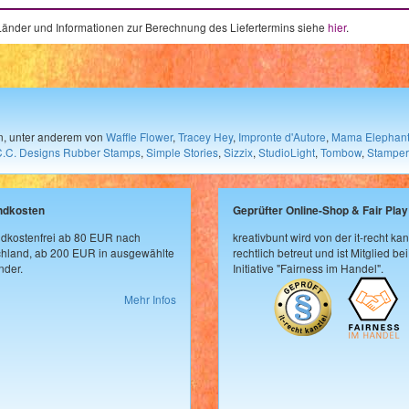
e Länder und Informationen zur Berechnung des Liefertermins siehe
hier
.
en, unter anderem von
Waffle Flower
,
Tracey Hey
,
Impronte d'Autore
,
Mama Elephan
C.C. Designs Rubber Stamps
,
Simple Stories
,
Sizzix
,
StudioLight
,
Tombow
,
Stamper
ndkosten
Geprüfter Online-Shop & Fair Play
dkostenfrei ab 80 EUR nach
kreativbunt wird von der it-recht kan
hland, ab 200 EUR in ausgewählte
rechtlich betreut und ist Mitglied bei
der.
Initiative "Fairness im Handel".
Mehr Infos