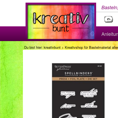
Basteln
Anleitu
Du bist hier:
kreativbunt
>
Kreativshop für Bastelmaterial aller