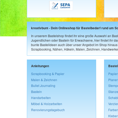
kreativbunt - Dein Onlineshop für Bastelbedarf rund um S
In unserem Bastelshop findet ihr eine große Auswahl an Bast
Jugendlichen oder Basteln für Erwachsene, hier findet ihr d
bunte Bastelideen auch über unser Angebot im Shop hinaus a
Scrapbooking, Nähen, Häkeln, Malen, Zeichnen, Handwerke
Anleitungen
Baste
Scrapbooking & Papier
Papier
Malen & Zeichnen
Planer
Bullet Journaling
Stemp
Basteln
Stanze
Handarbeiten
Schab
Möbel & Holzarbeiten
Verzie
Renovierungstagebuch
Farben
Kleber