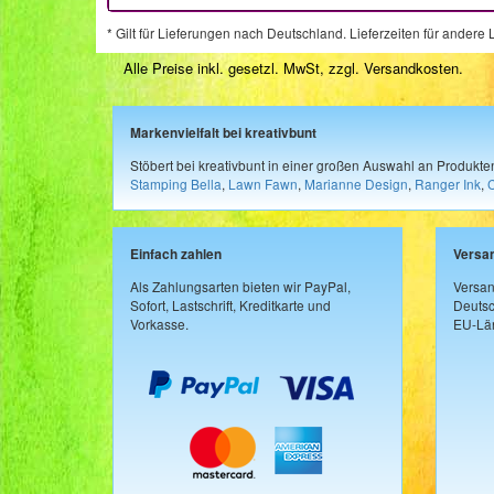
* Gilt für Lieferungen nach Deutschland. Lieferzeiten für ander
Alle Preise inkl. gesetzl. MwSt, zzgl.
Versandkosten
.
Markenvielfalt bei kreativbunt
Stöbert bei kreativbunt in einer großen Auswahl an Produkt
Stamping Bella
,
Lawn Fawn
,
Marianne Design
,
Ranger Ink
,
Einfach zahlen
Versa
Als Zahlungsarten bieten wir PayPal,
Versan
Sofort, Lastschrift, Kreditkarte und
Deutsc
Vorkasse.
EU-Län