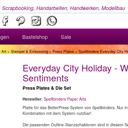
, Scrapbooking, Handarbeiten, Handwerken, Modellbau
ngen
Bastelshop
Sale
 Art
>
Stempel & Embossing
>
Press Plates
> Spellbinders Everyday City H
Everyday City Holiday -
Sentiments
Press Plates & Die Set
Hersteller:
Spellbinders Paper Arts
Platte für das BetterPress System von Spellbinders. Nur in
Kombination mit dem System nutzbar!
Die passenden Outline-Stanzschablonen sind in diesem S