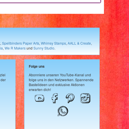
t
,
Spellbinders Paper Arts
,
Whimsy Stamps
,
AALL & Create
,
ia
,
We R Makers
und
Sunny Studio
.
Folge uns
zlei
Abonniere unseren YouTube-Kanal und
 der
folge uns in den Netzwerken. Spannende
Bastelideen und exklusive Aktionen
erwarten dich!