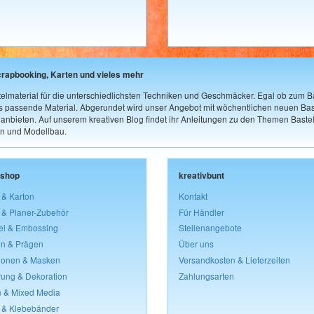
crapbooking, Karten und vieles mehr
elmaterial für die unterschiedlichsten Techniken und Geschmäcker. Egal ob zum Ba
as passende Material. Abgerundet wird unser Angebot mit wöchentlichen neuen Bast
nbieten. Auf unserem kreativen Blog findet ihr Anleitungen zu den Themen Bastel
n und Modellbau.
lshop
kreativbunt
 & Karton
Kontakt
 & Planer-Zubehör
Für Händler
el & Embossing
Stellenangebote
n & Prägen
Über uns
lonen & Masken
Versandkosten & Lieferzeiten
rung & Dekoration
Zahlungsarten
 & Mixed Media
 & Klebebänder