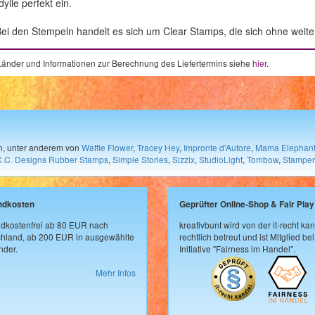
lle perfekt ein.
ei den Stempeln handelt es sich um Clear Stamps, die sich ohne weitere
e Länder und Informationen zur Berechnung des Liefertermins siehe
hier
.
en, unter anderem von
Waffle Flower
,
Tracey Hey
,
Impronte d'Autore
,
Mama Elephan
C.C. Designs Rubber Stamps
,
Simple Stories
,
Sizzix
,
StudioLight
,
Tombow
,
Stamper
ndkosten
Geprüfter Online-Shop & Fair Play
dkostenfrei ab 80 EUR nach
kreativbunt wird von der it-recht kan
hland, ab 200 EUR in ausgewählte
rechtlich betreut und ist Mitglied bei
der.
Initiative "Fairness im Handel".
Mehr Infos