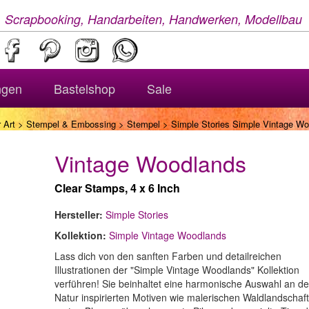
, Scrapbooking, Handarbeiten, Handwerken, Modellbau
ngen
Bastelshop
Sale
 Art
>
Stempel & Embossing
>
Stempel
> Simple Stories Simple Vintage W
Vintage Woodlands
Clear Stamps, 4 x 6 Inch
Hersteller:
Simple Stories
Kollektion:
Simple Vintage Woodlands
Lass dich von den sanften Farben und detailreichen
Illustrationen der "Simple Vintage Woodlands" Kollektion
verführen! Sie beinhaltet eine harmonische Auswahl an de
Natur inspirierten Motiven wie malerischen Waldlandschaf