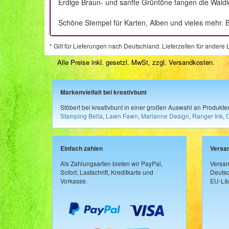
Erdige Braun- und sanfte Grüntöne fangen die Waldidy
Schöne Stempel für Karten, Alben und vieles mehr. B
* Gilt für Lieferungen nach Deutschland. Lieferzeiten für ander
Alle Preise inkl. gesetzl. MwSt, zzgl.
Versandkosten
.
Markenvielfalt bei kreativbunt
Stöbert bei kreativbunt in einer großen Auswahl an Produkt
Stamping Bella
,
Lawn Fawn
,
Marianne Design
,
Ranger Ink
,
Einfach zahlen
Versa
Als Zahlungsarten bieten wir PayPal,
Versan
Sofort, Lastschrift, Kreditkarte und
Deutsc
Vorkasse.
EU-Län