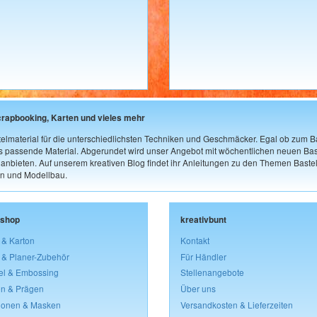
crapbooking, Karten und vieles mehr
elmaterial für die unterschiedlichsten Techniken und Geschmäcker. Egal ob zum Ba
as passende Material. Abgerundet wird unser Angebot mit wöchentlichen neuen Bast
nbieten. Auf unserem kreativen Blog findet ihr Anleitungen zu den Themen Bastel
n und Modellbau.
lshop
kreativbunt
 & Karton
Kontakt
 & Planer-Zubehör
Für Händler
el & Embossing
Stellenangebote
n & Prägen
Über uns
lonen & Masken
Versandkosten & Lieferzeiten