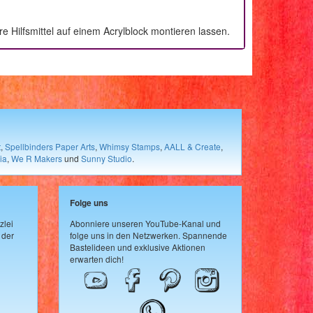
 Hilfsmittel auf einem Acrylblock montieren lassen.
t
,
Spellbinders Paper Arts
,
Whimsy Stamps
,
AALL & Create
,
ia
,
We R Makers
und
Sunny Studio
.
Folge uns
zlei
Abonniere unseren YouTube-Kanal und
 der
folge uns in den Netzwerken. Spannende
Bastelideen und exklusive Aktionen
erwarten dich!