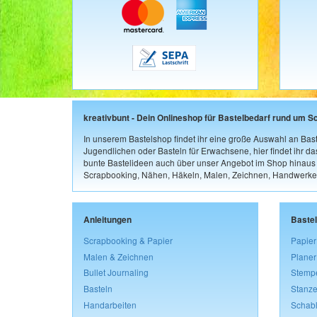
kreativbunt - Dein Onlineshop für Bastelbedarf rund um S
In unserem Bastelshop findet ihr eine große Auswahl an Bast
Jugendlichen oder Basteln für Erwachsene, hier findet ihr d
bunte Bastelideen auch über unser Angebot im Shop hinaus a
Scrapbooking, Nähen, Häkeln, Malen, Zeichnen, Handwerke
Anleitungen
Baste
Scrapbooking & Papier
Papier
Malen & Zeichnen
Planer
Bullet Journaling
Stemp
Basteln
Stanze
Handarbeiten
Schab