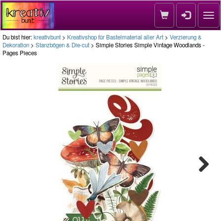
Nav
Du bist hier:
kreativbunt
>
Kreativshop für Bastelmaterial aller Art
>
Verzierung &
Dekoration
>
Stanzbögen & Die-cut
> Simple Stories Simple Vintage Woodlands -
Pages Pieces
Next