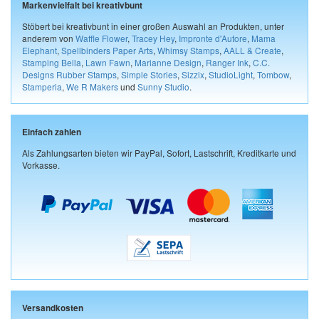
Markenvielfalt bei kreativbunt
Stöbert bei kreativbunt in einer großen Auswahl an Produkten, unter
anderem von
Waffle Flower
,
Tracey Hey
,
Impronte d'Autore
,
Mama
Elephant
,
Spellbinders Paper Arts
,
Whimsy Stamps
,
AALL & Create
,
Stamping Bella
,
Lawn Fawn
,
Marianne Design
,
Ranger Ink
,
C.C.
Designs Rubber Stamps
,
Simple Stories
,
Sizzix
,
StudioLight
,
Tombow
,
Stamperia
,
We R Makers
und
Sunny Studio
.
Einfach zahlen
Als Zahlungsarten bieten wir PayPal, Sofort, Lastschrift, Kreditkarte und
Vorkasse.
Versandkosten