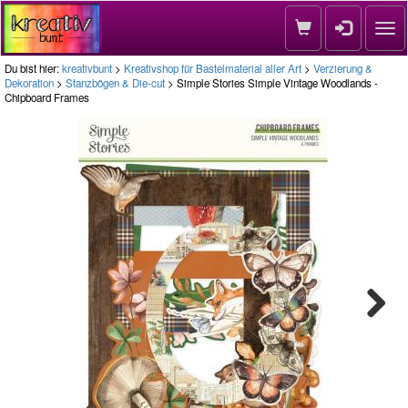
Nav
Du bist hier:
kreativbunt
>
Kreativshop für Bastelmaterial aller Art
>
Verzierung &
Dekoration
>
Stanzbögen & Die-cut
> Simple Stories Simple Vintage Woodlands -
Chipboard Frames
Next