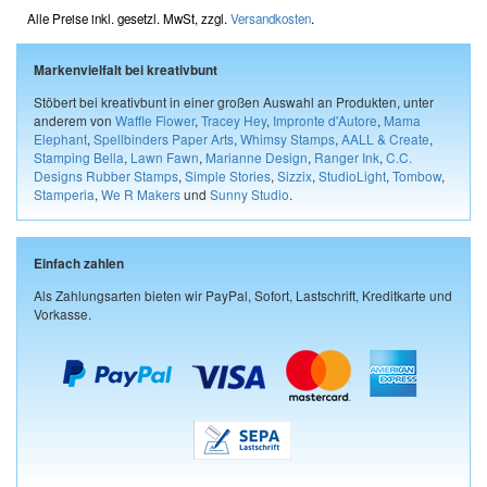
Alle Preise inkl. gesetzl. MwSt, zzgl.
Versandkosten
.
Markenvielfalt bei kreativbunt
Stöbert bei kreativbunt in einer großen Auswahl an Produkten, unter
anderem von
Waffle Flower
,
Tracey Hey
,
Impronte d'Autore
,
Mama
Elephant
,
Spellbinders Paper Arts
,
Whimsy Stamps
,
AALL & Create
,
Stamping Bella
,
Lawn Fawn
,
Marianne Design
,
Ranger Ink
,
C.C.
Designs Rubber Stamps
,
Simple Stories
,
Sizzix
,
StudioLight
,
Tombow
,
Stamperia
,
We R Makers
und
Sunny Studio
.
Einfach zahlen
Als Zahlungsarten bieten wir PayPal, Sofort, Lastschrift, Kreditkarte und
Vorkasse.