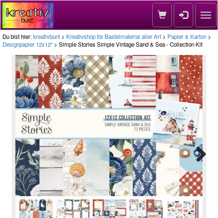
Nav
Du bist hier:
kreativbunt
>
Kreativshop für Bastelmaterial aller Art
>
Papier & Karton
>
Designpapier 12x12''
> Simple Stories Simple Vintage Sand & Sea - Collection Kit
Next