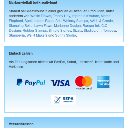
Markenvielfalt bei kreativbunt
Stöbert bei kreativbunt in einer großen Auswahl an Produkten, unter
anderem von
Waffle Flower
,
Tracey Hey
,
Impronte d'Autore
,
Mama
Elephant
,
Spellbinders Paper Arts
,
Whimsy Stamps
,
AALL & Create
,
Stamping Bella
,
Lawn Fawn
,
Marianne Design
,
Ranger Ink
,
C.C.
Designs Rubber Stamps
,
Simple Stories
,
Sizzix
,
StudioLight
,
Tombow
,
Stamperia
,
We R Makers
und
Sunny Studio
.
Einfach zahlen
Als Zahlungsarten bieten wir PayPal, Sofort, Lastschrift, Kreditkarte und
Vorkasse.
Versandkosten