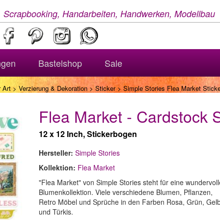
, Scrapbooking, Handarbeiten, Handwerken, Modellbau
ngen
Bastelshop
Sale
 Art
>
Verzierung & Dekoration
>
Sticker
> Simple Stories Flea Market Sticke
Flea Market - Cardstock S
12 x 12 Inch, Stickerbogen
Hersteller:
Simple Stories
Kollektion:
Flea Market
"Flea Market" von Simple Stories steht für eine wundervoll
Blumenkollektion. Viele verschiedene Blumen, Pflanzen,
Retro Möbel und Sprüche in den Farben Rosa, Grün, Gel
und Türkis.