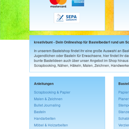
kreativbunt - Dein Onlineshop für Bastelbedarf rund um S
In unserem Bastelshop findet ihr eine große Auswahl an Bast
Jugendlichen oder Basteln für Erwachsene, hier findet ihr d
bunte Bastelideen auch über unser Angebot im Shop hinaus a
Scrapbooking, Nähen, Häkeln, Malen, Zeichnen, Handwerke
Anleitungen
Baste
Scrapbooking & Papier
Papier
Malen & Zeichnen
Planer
Bullet Journaling
Stemp
Basteln
Stanze
Handarbeiten
Schab
Möbel & Holzarbeiten
Verzie