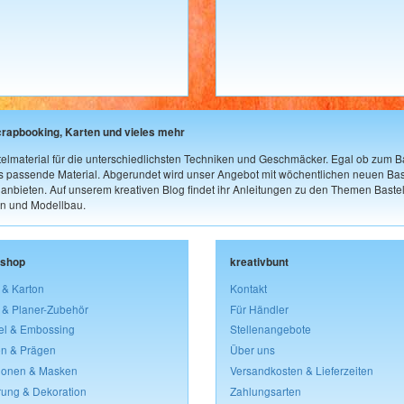
crapbooking, Karten und vieles mehr
elmaterial für die unterschiedlichsten Techniken und Geschmäcker. Egal ob zum Ba
as passende Material. Abgerundet wird unser Angebot mit wöchentlichen neuen Bast
nbieten. Auf unserem kreativen Blog findet ihr Anleitungen zu den Themen Bastel
n und Modellbau.
lshop
kreativbunt
 & Karton
Kontakt
 & Planer-Zubehör
Für Händler
el & Embossing
Stellenangebote
n & Prägen
Über uns
lonen & Masken
Versandkosten & Lieferzeiten
rung & Dekoration
Zahlungsarten