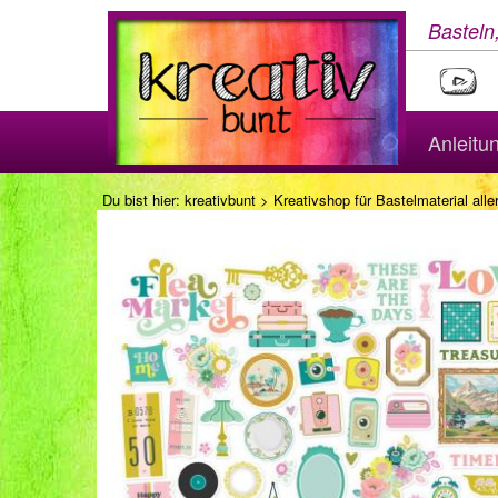
Basteln
Anleitu
Du bist hier:
kreativbunt
>
Kreativshop für Bastelmaterial aller