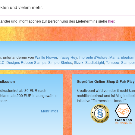
ekten und vielem mehr.
e Länder und Informationen zur Berechnung des Liefertermins siehe
hier
.
en, unter anderem von
Waffle Flower
,
Tracey Hey
,
Impronte d'Autore
,
Mama Elephan
C.C. Designs Rubber Stamps
,
Simple Stories
,
Sizzix
,
StudioLight
,
Tombow
,
Stamper
ndkosten
Geprüfter Online-Shop & Fair Play
dkostenfrei ab 80 EUR nach
kreativbunt wird von der it-recht kan
hland, ab 200 EUR in ausgewählte
rechtlich betreut und ist Mitglied bei
der.
Initiative "Fairness im Handel".
Mehr Infos