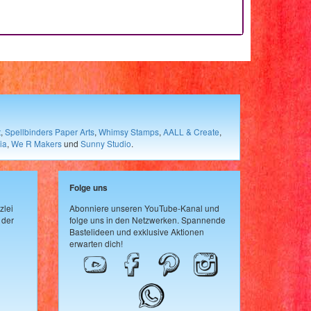
t
,
Spellbinders Paper Arts
,
Whimsy Stamps
,
AALL & Create
,
ia
,
We R Makers
und
Sunny Studio
.
Folge uns
zlei
Abonniere unseren YouTube-Kanal und
 der
folge uns in den Netzwerken. Spannende
Bastelideen und exklusive Aktionen
erwarten dich!