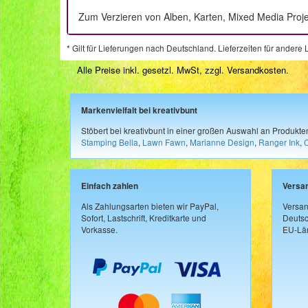
Zum Verzieren von Alben, Karten, Mixed Media Proj
* Gilt für Lieferungen nach Deutschland. Lieferzeiten für ander
Alle Preise inkl. gesetzl. MwSt, zzgl.
Versandkosten
.
Markenvielfalt bei kreativbunt
Stöbert bei kreativbunt in einer großen Auswahl an Produkt
Stamping Bella
,
Lawn Fawn
,
Marianne Design
,
Ranger Ink
,
Einfach zahlen
Versa
Als Zahlungsarten bieten wir PayPal,
Versan
Sofort, Lastschrift, Kreditkarte und
Deutsc
Vorkasse.
EU-Län