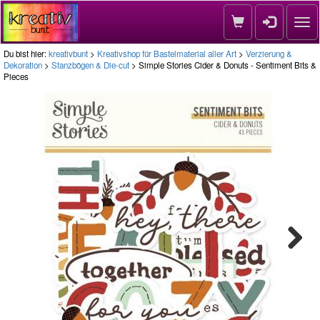
Nav
Du bist hier:
kreativbunt
>
Kreativshop für Bastelmaterial aller Art
>
Verzierung &
Dekoration
>
Stanzbögen & Die-cut
> Simple Stories Cider & Donuts - Sentiment Bits &
Pieces
Next