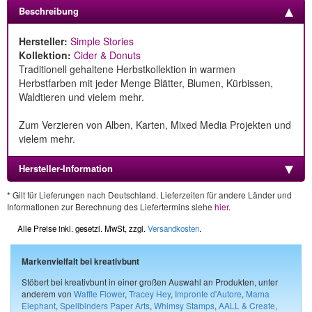
Beschreibung
Hersteller:
Simple Stories
Kollektion:
Cider & Donuts
Traditionell gehaltene Herbstkollektion in warmen
Herbstfarben mit jeder Menge Blätter, Blumen, Kürbissen,
Waldtieren und vielem mehr.
Zum Verzieren von Alben, Karten, Mixed Media Projekten und
vielem mehr.
Hersteller-Information
* Gilt für Lieferungen nach Deutschland. Lieferzeiten für andere Länder und
Informationen zur Berechnung des Liefertermins siehe
hier
.
Alle Preise inkl. gesetzl. MwSt, zzgl.
Versandkosten
.
Markenvielfalt bei kreativbunt
Stöbert bei kreativbunt in einer großen Auswahl an Produkten, unter
anderem von
Waffle Flower
,
Tracey Hey
,
Impronte d'Autore
,
Mama
Elephant
,
Spellbinders Paper Arts
,
Whimsy Stamps
,
AALL & Create
,