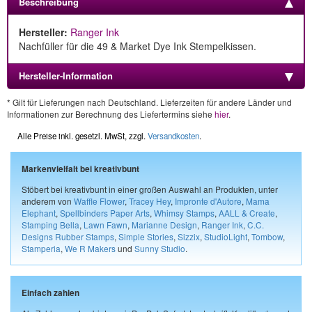
Beschreibung
Hersteller:
Ranger Ink
Nachfüller für die 49 & Market Dye Ink Stempelkissen.
Hersteller-Information
* Gilt für Lieferungen nach Deutschland. Lieferzeiten für andere Länder und
Informationen zur Berechnung des Liefertermins siehe
hier
.
Alle Preise inkl. gesetzl. MwSt, zzgl.
Versandkosten
.
Markenvielfalt bei kreativbunt
Stöbert bei kreativbunt in einer großen Auswahl an Produkten, unter
anderem von
Waffle Flower
,
Tracey Hey
,
Impronte d'Autore
,
Mama
Elephant
,
Spellbinders Paper Arts
,
Whimsy Stamps
,
AALL & Create
,
Stamping Bella
,
Lawn Fawn
,
Marianne Design
,
Ranger Ink
,
C.C.
Designs Rubber Stamps
,
Simple Stories
,
Sizzix
,
StudioLight
,
Tombow
,
Stamperia
,
We R Makers
und
Sunny Studio
.
Einfach zahlen