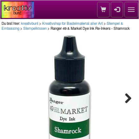
Nav
Du bist hier:
kreativbunt
>
Kreativshop für Bastelmaterial aller Art
>
Stempel &
Embossing
>
Stempelkissen
> Ranger 49 & Market Dye Ink Re-Inkers - Shamrock
Next