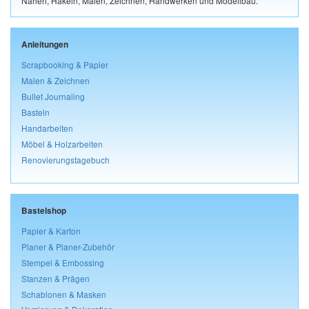
Nähen, Häkeln, Malen, Zeichnen, Handwerken und Modellbau.
Anleitungen
Scrapbooking & Papier
Malen & Zeichnen
Bullet Journaling
Basteln
Handarbeiten
Möbel & Holzarbeiten
Renovierungstagebuch
Bastelshop
Papier & Karton
Planer & Planer-Zubehör
Stempel & Embossing
Stanzen & Prägen
Schablonen & Masken