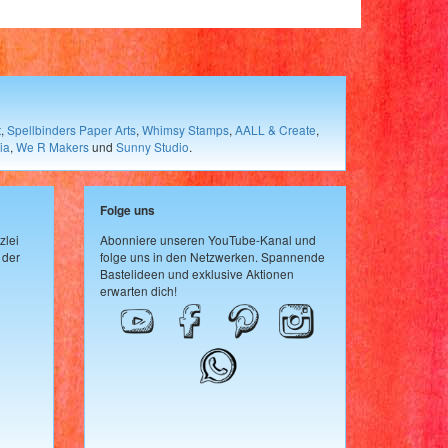
t
,
Spellbinders Paper Arts
,
Whimsy Stamps
,
AALL & Create
,
ia
,
We R Makers
und
Sunny Studio
.
Folge uns
zlei
Abonniere unseren YouTube-Kanal und
 der
folge uns in den Netzwerken. Spannende
Bastelideen und exklusive Aktionen
erwarten dich!