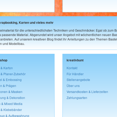
crapbooking, Karten und vieles mehr
elmaterial für die unterschiedlichsten Techniken und Geschmäcker. Egal ob zum Ba
as passende Material. Abgerundet wird unser Angebot mit wöchentlichen neuen Bast
nbieten. Auf unserem kreativen Blog findet ihr Anleitungen zu den Themen Bastel
n und Modellbau.
lshop
kreativbunt
 & Karton
Kontakt
 & Planer-Zubehör
Für Händler
el & Embossing
Stellenangebote
n & Prägen
Über uns
lonen & Masken
Versandkosten & Lieferzeiten
rung & Dekoration
Zahlungsarten
 & Mixed Media
 & Klebebänder
eug & Aufbewahrung