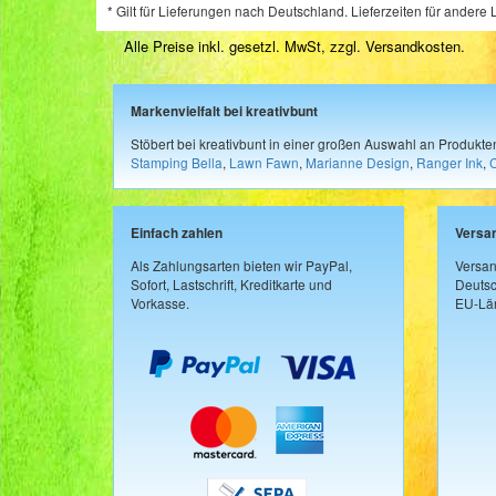
* Gilt für Lieferungen nach Deutschland. Lieferzeiten für ander
Alle Preise inkl. gesetzl. MwSt, zzgl.
Versandkosten
.
Markenvielfalt bei kreativbunt
Stöbert bei kreativbunt in einer großen Auswahl an Produkt
Stamping Bella
,
Lawn Fawn
,
Marianne Design
,
Ranger Ink
,
Einfach zahlen
Versa
Als Zahlungsarten bieten wir PayPal,
Versan
Sofort, Lastschrift, Kreditkarte und
Deutsc
Vorkasse.
EU-Län