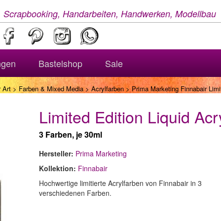
, Scrapbooking, Handarbeiten, Handwerken, Modellbau
ngen
Bastelshop
Sale
 Art
>
Farben & Mixed Media
>
Acrylfarben
> Prima Marketing Finnabair Limit
Limited Edition Liquid Acry
3 Farben, je 30ml
Hersteller:
Prima Marketing
Kollektion:
Finnabair
Hochwertige limitierte Acrylfarben von Finnabair in 3
verschiedenen Farben.