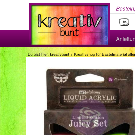
Basteln
Anleitu
Du bist hier:
kreativbunt
>
Kreativshop für Bastelmaterial aller