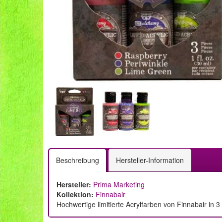
Beschreibung
Hersteller-Information
Hersteller:
Prima Marketing
Kollektion:
Finnabair
Hochwertige limitierte Acrylfarben von Finnabair in 