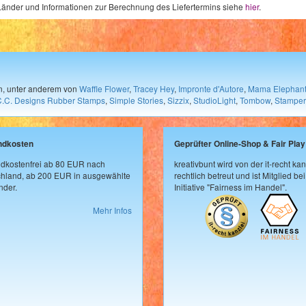
e Länder und Informationen zur Berechnung des Liefertermins siehe
hier
.
en, unter anderem von
Waffle Flower
,
Tracey Hey
,
Impronte d'Autore
,
Mama Elephan
C.C. Designs Rubber Stamps
,
Simple Stories
,
Sizzix
,
StudioLight
,
Tombow
,
Stamper
ndkosten
Geprüfter Online-Shop & Fair Play
dkostenfrei ab 80 EUR nach
kreativbunt wird von der it-recht kan
hland, ab 200 EUR in ausgewählte
rechtlich betreut und ist Mitglied bei
der.
Initiative "Fairness im Handel".
Mehr Infos