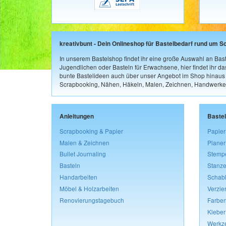
kreativbunt - Dein Onlineshop für Bastelbedarf rund um S
In unserem Bastelshop findet ihr eine große Auswahl an Bast
Jugendlichen oder Basteln für Erwachsene, hier findet ihr d
bunte Bastelideen auch über unser Angebot im Shop hinaus a
Scrapbooking, Nähen, Häkeln, Malen, Zeichnen, Handwerke
Anleitungen
Baste
Scrapbooking & Papier
Papier
Malen & Zeichnen
Planer
Bullet Journaling
Stemp
Basteln
Stanze
Handarbeiten
Schab
Möbel & Holzarbeiten
Verzie
Renovierungstagebuch
Farben
Kleber
Werkz