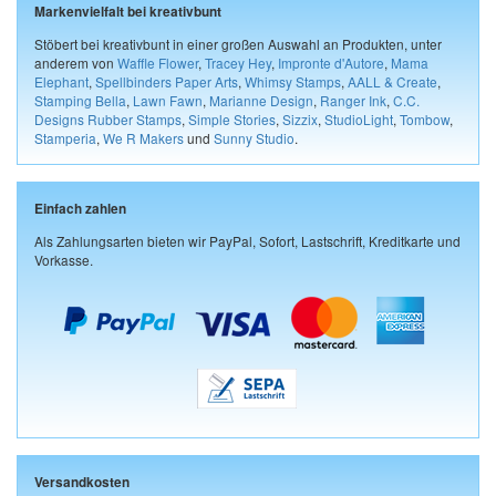
Markenvielfalt bei kreativbunt
Stöbert bei kreativbunt in einer großen Auswahl an Produkten, unter
anderem von
Waffle Flower
,
Tracey Hey
,
Impronte d'Autore
,
Mama
Elephant
,
Spellbinders Paper Arts
,
Whimsy Stamps
,
AALL & Create
,
Stamping Bella
,
Lawn Fawn
,
Marianne Design
,
Ranger Ink
,
C.C.
Designs Rubber Stamps
,
Simple Stories
,
Sizzix
,
StudioLight
,
Tombow
,
Stamperia
,
We R Makers
und
Sunny Studio
.
Einfach zahlen
Als Zahlungsarten bieten wir PayPal, Sofort, Lastschrift, Kreditkarte und
Vorkasse.
Versandkosten