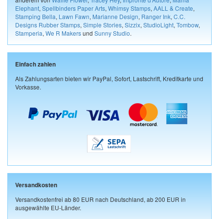
Elephant
,
Spellbinders Paper Arts
,
Whimsy Stamps
,
AALL & Create
,
Stamping Bella
,
Lawn Fawn
,
Marianne Design
,
Ranger Ink
,
C.C.
Designs Rubber Stamps
,
Simple Stories
,
Sizzix
,
StudioLight
,
Tombow
,
Stamperia
,
We R Makers
und
Sunny Studio
.
Einfach zahlen
Als Zahlungsarten bieten wir PayPal, Sofort, Lastschrift, Kreditkarte und
Vorkasse.
Versandkosten
Versandkostenfrei ab 80 EUR nach Deutschland, ab 200 EUR in
ausgewählte EU-Länder.