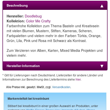
Beschreibung
Hersteller:
Doodlebug
Kollektion:
Color Me Crafty
Farbenfrohe Kollektion zum Thema Basteln und Kreativsein
mit vielen Blumen, Mustern, Stiften, Kameras, Scheren,
Farbpaletten und vielem mehr in den Farben Türkis, Orange,
Grün, Lila, Pink und Rosa mit Schwarz als Kontrast.
Zum Verzieren von Alben, Karten, Mixed Media Projekten und
vielem mehr.
Hersteller-Information
* Gilt für Lieferungen nach Deutschland. Lieferzeiten für andere Länder und
Informationen zur Berechnung des Liefertermins siehe
hier
.
Alle Preise inkl. gesetzl. MwSt, zzgl.
Versandkosten
.
Markenvielfalt bei kreativbunt
Stöbert bei kreativbunt in einer großen Auswahl an Produkten, unter
anderem von
Waffle Flower
,
Tracey Hey
,
Impronte d'Autore
,
Mama