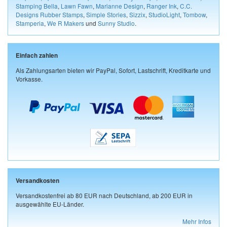
Stamping Bella
,
Lawn Fawn
,
Marianne Design
,
Ranger Ink
,
C.C.
Designs Rubber Stamps
,
Simple Stories
,
Sizzix
,
StudioLight
,
Tombow
,
Stamperia
,
We R Makers
und
Sunny Studio
.
Einfach zahlen
Als Zahlungsarten bieten wir PayPal, Sofort, Lastschrift, Kreditkarte und
Vorkasse.
Versandkosten
Versandkostenfrei ab 80 EUR nach Deutschland, ab 200 EUR in
ausgewählte EU-Länder.
Mehr Infos