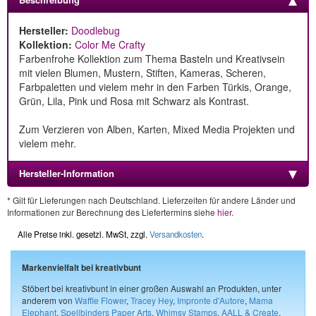
Hersteller:
Doodlebug
Kollektion:
Color Me Crafty
Farbenfrohe Kollektion zum Thema Basteln und Kreativsein
mit vielen Blumen, Mustern, Stiften, Kameras, Scheren,
Farbpaletten und vielem mehr in den Farben Türkis, Orange,
Grün, Lila, Pink und Rosa mit Schwarz als Kontrast.
Zum Verzieren von Alben, Karten, Mixed Media Projekten und
vielem mehr.
Hersteller-Information
* Gilt für Lieferungen nach Deutschland. Lieferzeiten für andere Länder und
Informationen zur Berechnung des Liefertermins siehe
hier
.
Alle Preise inkl. gesetzl. MwSt, zzgl.
Versandkosten
.
Markenvielfalt bei kreativbunt
Stöbert bei kreativbunt in einer großen Auswahl an Produkten, unter
anderem von
Waffle Flower
,
Tracey Hey
,
Impronte d'Autore
,
Mama
Elephant
,
Spellbinders Paper Arts
,
Whimsy Stamps
,
AALL & Create
,