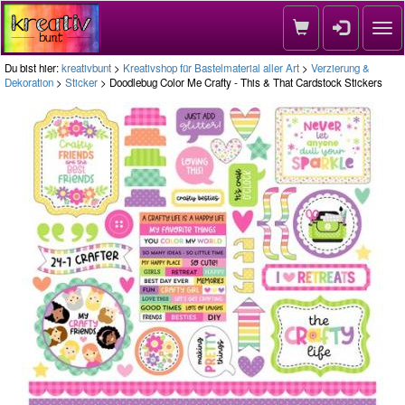
Nav
Du bist hier:
kreativbunt
>
Kreativshop für Bastelmaterial aller Art
>
Verzierung &
Dekoration
>
Sticker
> Doodlebug Color Me Crafty - This & That Cardstock Stickers