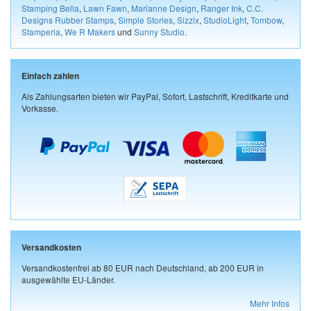
Stamping Bella
,
Lawn Fawn
,
Marianne Design
,
Ranger Ink
,
C.C.
Designs Rubber Stamps
,
Simple Stories
,
Sizzix
,
StudioLight
,
Tombow
,
Stamperia
,
We R Makers
und
Sunny Studio
.
Einfach zahlen
Als Zahlungsarten bieten wir PayPal, Sofort, Lastschrift, Kreditkarte und
Vorkasse.
Versandkosten
Versandkostenfrei ab 80 EUR nach Deutschland, ab 200 EUR in
ausgewählte EU-Länder.
Mehr Infos