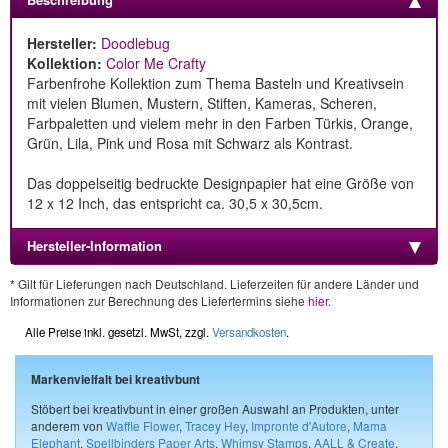
Hersteller:
Doodlebug
Kollektion:
Color Me Crafty
Farbenfrohe Kollektion zum Thema Basteln und Kreativsein
mit vielen Blumen, Mustern, Stiften, Kameras, Scheren,
Farbpaletten und vielem mehr in den Farben Türkis, Orange,
Grün, Lila, Pink und Rosa mit Schwarz als Kontrast.
Das doppelseitig bedruckte Designpapier hat eine Größe von
12 x 12 Inch, das entspricht ca. 30,5 x 30,5cm.
Hersteller-Information
* Gilt für Lieferungen nach Deutschland. Lieferzeiten für andere Länder und
Informationen zur Berechnung des Liefertermins siehe
hier
.
Alle Preise inkl. gesetzl. MwSt, zzgl.
Versandkosten
.
Markenvielfalt bei kreativbunt
Stöbert bei kreativbunt in einer großen Auswahl an Produkten, unter
anderem von
Waffle Flower
,
Tracey Hey
,
Impronte d'Autore
,
Mama
Elephant
,
Spellbinders Paper Arts
,
Whimsy Stamps
,
AALL & Create
,