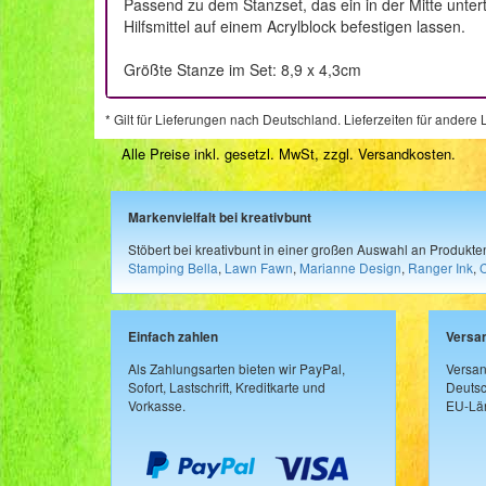
Passend zu dem Stanzset, das ein in der Mitte untert
Hilfsmittel auf einem Acrylblock befestigen lassen.
Größte Stanze im Set: 8,9 x 4,3cm
* Gilt für Lieferungen nach Deutschland. Lieferzeiten für ander
Alle Preise inkl. gesetzl. MwSt, zzgl.
Versandkosten
.
Markenvielfalt bei kreativbunt
Stöbert bei kreativbunt in einer großen Auswahl an Produkt
Stamping Bella
,
Lawn Fawn
,
Marianne Design
,
Ranger Ink
,
Einfach zahlen
Versa
Als Zahlungsarten bieten wir PayPal,
Versan
Sofort, Lastschrift, Kreditkarte und
Deutsc
Vorkasse.
EU-Län