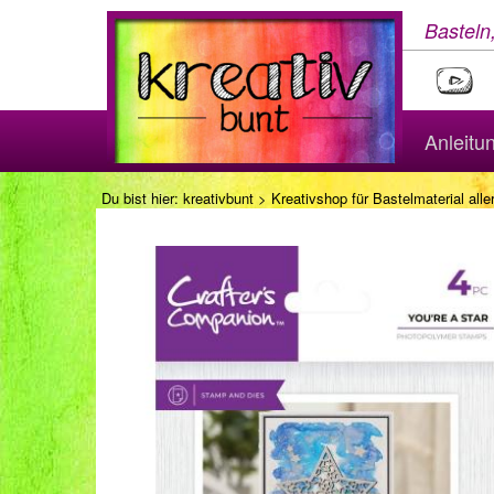
Basteln
Anleitu
Du bist hier:
kreativbunt
>
Kreativshop für Bastelmaterial aller