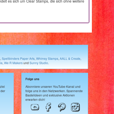
andelt es sich um Clear Stamps, die sich ohne weitere
t
,
Spellbinders Paper Arts
,
Whimsy Stamps
,
AALL & Create
,
ia
,
We R Makers
und
Sunny Studio
.
Folge uns
zlei
Abonniere unseren YouTube-Kanal und
 der
folge uns in den Netzwerken. Spannende
Bastelideen und exklusive Aktionen
erwarten dich!