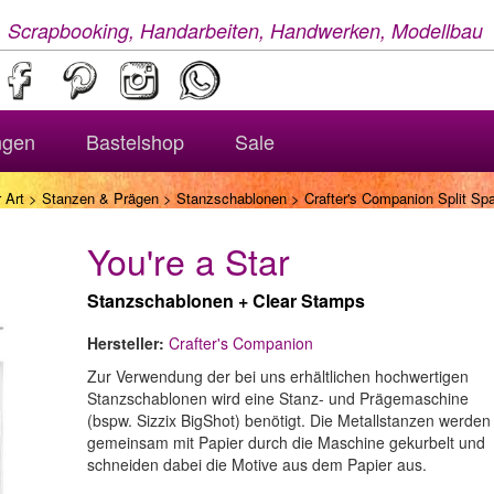
, Scrapbooking, Handarbeiten, Handwerken, Modellbau
ngen
Bastelshop
Sale
 Art
>
Stanzen & Prägen
>
Stanzschablonen
> Crafter's Companion Split Spa
You're a Star
Stanzschablonen + Clear Stamps
Hersteller:
Crafter's Companion
Zur Verwendung der bei uns erhältlichen hochwertigen
Stanzschablonen wird eine Stanz- und Prägemaschine
(bspw. Sizzix BigShot) benötigt. Die Metallstanzen werden
gemeinsam mit Papier durch die Maschine gekurbelt und
schneiden dabei die Motive aus dem Papier aus.