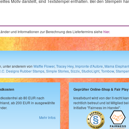
eiltes Motiv darstellt, sind Textstempel enthalten. Bei den Stempeln h
e Länder und Informationen zur Berechnung des Liefertermins siehe
hier
.
en, unter anderem von
Waffle Flower
,
Tracey Hey
,
Impronte d'Autore
,
Mama Elephan
C.C. Designs Rubber Stamps
,
Simple Stories
,
Sizzix
,
StudioLight
,
Tombow
,
Stamper
ndkosten
Geprüfter Online-Shop & Fair Play
dkostenfrei ab 80 EUR nach
kreativbunt wird von der it-recht kan
hland, ab 200 EUR in ausgewählte
rechtlich betreut und ist Mitglied bei
der.
Initiative "Fairness im Handel".
Mehr Infos