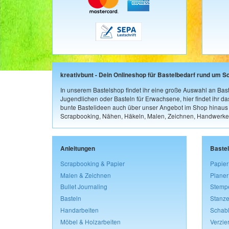
kreativbunt - Dein Onlineshop für Bastelbedarf rund um S
In unserem Bastelshop findet ihr eine große Auswahl an Bast
Jugendlichen oder Basteln für Erwachsene, hier findet ihr d
bunte Bastelideen auch über unser Angebot im Shop hinaus a
Scrapbooking, Nähen, Häkeln, Malen, Zeichnen, Handwerke
Anleitungen
Baste
Scrapbooking & Papier
Papier
Malen & Zeichnen
Planer
Bullet Journaling
Stemp
Basteln
Stanze
Handarbeiten
Schab
Möbel & Holzarbeiten
Verzie