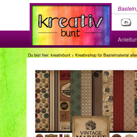
Basteln
Anleitu
Du bist hier:
kreativbunt
>
Kreativshop für Bastelmaterial aller