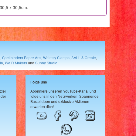
 30,5 x 30,5cm.
t
,
Spellbinders Paper Arts
,
Whimsy Stamps
,
AALL & Create
,
ia
,
We R Makers
und
Sunny Studio
.
Folge uns
zlei
Abonniere unseren YouTube-Kanal und
 der
folge uns in den Netzwerken. Spannende
Bastelideen und exklusive Aktionen
erwarten dich!