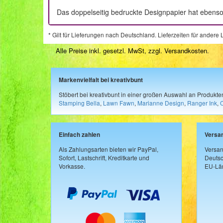
Das doppelseitig bedruckte Designpapier hat ebenso 
* Gilt für Lieferungen nach Deutschland. Lieferzeiten für ander
Alle Preise inkl. gesetzl. MwSt, zzgl.
Versandkosten
.
Markenvielfalt bei kreativbunt
Stöbert bei kreativbunt in einer großen Auswahl an Produkt
Stamping Bella
,
Lawn Fawn
,
Marianne Design
,
Ranger Ink
,
Einfach zahlen
Versa
Als Zahlungsarten bieten wir PayPal,
Versan
Sofort, Lastschrift, Kreditkarte und
Deutsc
Vorkasse.
EU-Län