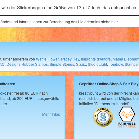
wie der Stickerbogen eine Größe von 12 x 12 Inch, das entspricht ca.
e Länder und Informationen zur Berechnung des Liefertermins siehe
hier
.
en, unter anderem von
Waffle Flower
,
Tracey Hey
,
Impronte d'Autore
,
Mama Elephan
C.C. Designs Rubber Stamps
,
Simple Stories
,
Sizzix
,
StudioLight
,
Tombow
,
Stamper
ndkosten
Geprüfter Online-Shop & Fair Play
dkostenfrei ab 80 EUR nach
kreativbunt wird von der it-recht kan
hland, ab 200 EUR in ausgewählte
rechtlich betreut und ist Mitglied bei
der.
Initiative "Fairness im Handel".
Mehr Infos