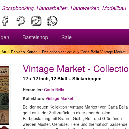
, Scrapbooking, Handarbeiten, Handwerken, Modellbau
ngen
Bastelshop
Sale
 Art
>
Papier & Karton
>
Designpapier 12x12''
> Carta Bella Vintage Market - 
Vintage Market - Collectio
12 x 12 Inch, 12 Blatt + Stickerbogen
Hersteller:
Carta Bella
Kollektion:
Vintage Market
Bei der neuen Kollektion "Vintage Market" von Carta Bella
geht es in der Zeit zurück. In einer eher dunklen
Farbgestaltung mit Braun-, Gelb-, Rot- und Grüntönen
werden Muster, Gemüse, Tiere und thematisch passende