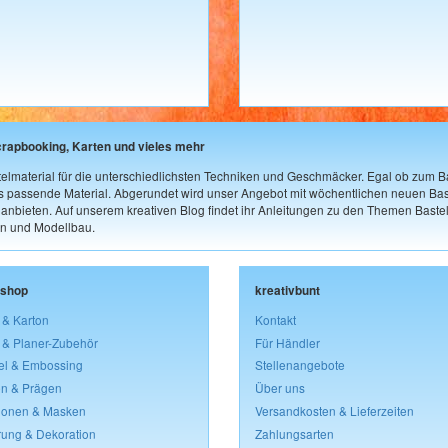
crapbooking, Karten und vieles mehr
elmaterial für die unterschiedlichsten Techniken und Geschmäcker. Egal ob zum Ba
as passende Material. Abgerundet wird unser Angebot mit wöchentlichen neuen Bast
nbieten. Auf unserem kreativen Blog findet ihr Anleitungen zu den Themen Bastel
n und Modellbau.
lshop
kreativbunt
 & Karton
Kontakt
 & Planer-Zubehör
Für Händler
el & Embossing
Stellenangebote
n & Prägen
Über uns
lonen & Masken
Versandkosten & Lieferzeiten
rung & Dekoration
Zahlungsarten