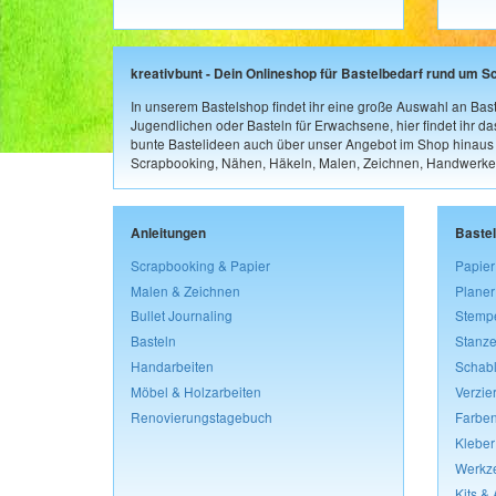
kreativbunt - Dein Onlineshop für Bastelbedarf rund um S
In unserem Bastelshop findet ihr eine große Auswahl an Bast
Jugendlichen oder Basteln für Erwachsene, hier findet ihr d
bunte Bastelideen auch über unser Angebot im Shop hinaus a
Scrapbooking, Nähen, Häkeln, Malen, Zeichnen, Handwerke
Anleitungen
Baste
Scrapbooking & Papier
Papier
Malen & Zeichnen
Planer
Bullet Journaling
Stemp
Basteln
Stanze
Handarbeiten
Schab
Möbel & Holzarbeiten
Verzie
Renovierungstagebuch
Farben
Kleber
Werkz
Kits &