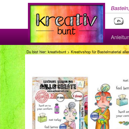
Basteln
Anleitu
Du bist hier:
kreativbunt
>
Kreativshop für Bastelmaterial aller