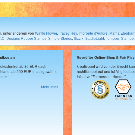
en, unter anderem von
Waffle Flower
,
Tracey Hey
,
Impronte d'Autore
,
Mama Elephan
C.C. Designs Rubber Stamps
,
Simple Stories
,
Sizzix
,
StudioLight
,
Tombow
,
Stamper
ndkosten
Geprüfter Online-Shop & Fair Play
dkostenfrei ab 80 EUR nach
kreativbunt wird von der it-recht kan
hland, ab 200 EUR in ausgewählte
rechtlich betreut und ist Mitglied bei
der.
Initiative "Fairness im Handel".
Mehr Infos