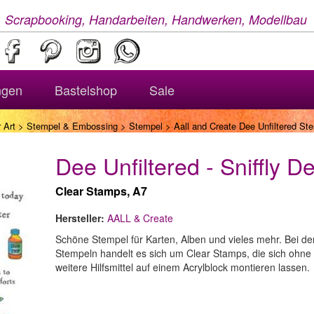
, Scrapbooking, Handarbeiten, Handwerken, Modellbau
ngen
Bastelshop
Sale
 Art
>
Stempel & Embossing
>
Stempel
> Aall and Create Dee Unfiltered Ste
Dee Unfiltered - Sniffly D
Clear Stamps, A7
Hersteller:
AALL & Create
Schöne Stempel für Karten, Alben und vieles mehr. Bei de
Stempeln handelt es sich um Clear Stamps, die sich ohne
weitere Hilfsmittel auf einem Acrylblock montieren lassen.