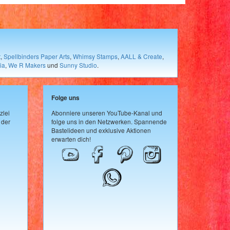
t
,
Spellbinders Paper Arts
,
Whimsy Stamps
,
AALL & Create
,
ia
,
We R Makers
und
Sunny Studio
.
Folge uns
zlei
Abonniere unseren YouTube-Kanal und
 der
folge uns in den Netzwerken. Spannende
Bastelideen und exklusive Aktionen
erwarten dich!