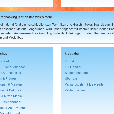
crapbooking, Karten und vieles mehr
elmaterial für die unterschiedlichsten Techniken und Geschmäcker. Egal ob zum Ba
as passende Material. Abgerundet wird unser Angebot mit wöchentlichen neuen Bast
nbieten. Auf unserem kreativen Blog findet ihr Anleitungen zu den Themen Bastel
n und Modellbau.
lshop
kreativbunt
 & Karton
Kontakt
 & Planer-Zubehör
Für Händler
el & Embossing
Stellenangebote
n & Prägen
Über uns
lonen & Masken
Versandkosten & Lieferzeiten
rung & Dekoration
Zahlungsarten
 & Mixed Media
 & Klebebänder
eug & Aufbewahrung
 Adventskalender