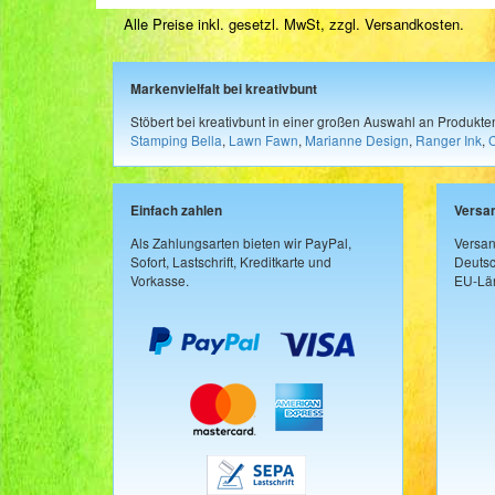
Alle Preise inkl. gesetzl. MwSt, zzgl.
Versandkosten
.
Markenvielfalt bei kreativbunt
Stöbert bei kreativbunt in einer großen Auswahl an Produkt
Stamping Bella
,
Lawn Fawn
,
Marianne Design
,
Ranger Ink
,
Einfach zahlen
Versa
Als Zahlungsarten bieten wir PayPal,
Versan
Sofort, Lastschrift, Kreditkarte und
Deutsc
Vorkasse.
EU-Län