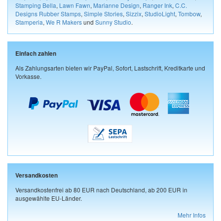
Stamping Bella
,
Lawn Fawn
,
Marianne Design
,
Ranger Ink
,
C.C.
Designs Rubber Stamps
,
Simple Stories
,
Sizzix
,
StudioLight
,
Tombow
,
Stamperia
,
We R Makers
und
Sunny Studio
.
Einfach zahlen
Als Zahlungsarten bieten wir PayPal, Sofort, Lastschrift, Kreditkarte und
Vorkasse.
Versandkosten
Versandkostenfrei ab 80 EUR nach Deutschland, ab 200 EUR in
ausgewählte EU-Länder.
Mehr Infos