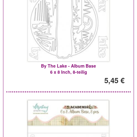
By The Lake - Album Base
6 x 8 Inch, 8-teilig
5,45 €