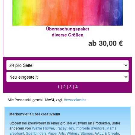
Überraschungspaket
diverse Größen
ab 30,00 €
1
|
2
|
3
|
4
Alle Preise inkl. gesetzl. MwSt, zzgl.
Versandkosten
.
Markenvielfalt bei kreativbunt
Stöbert bei kreativbunt in einer großen Auswahl an Produkten, unter
anderem von
Waffle Flower
,
Tracey Hey
,
Impronte d'Autore
,
Mama
Elephant
,
Spellbinders Paper Arts
,
Whimsy Stamps
,
AALL & Create
,