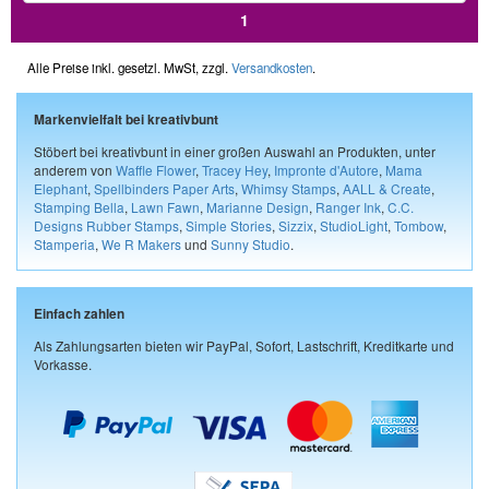
1
Alle Preise inkl. gesetzl. MwSt, zzgl.
Versandkosten
.
Markenvielfalt bei kreativbunt
Stöbert bei kreativbunt in einer großen Auswahl an Produkten, unter
anderem von
Waffle Flower
,
Tracey Hey
,
Impronte d'Autore
,
Mama
Elephant
,
Spellbinders Paper Arts
,
Whimsy Stamps
,
AALL & Create
,
Stamping Bella
,
Lawn Fawn
,
Marianne Design
,
Ranger Ink
,
C.C.
Designs Rubber Stamps
,
Simple Stories
,
Sizzix
,
StudioLight
,
Tombow
,
Stamperia
,
We R Makers
und
Sunny Studio
.
Einfach zahlen
Als Zahlungsarten bieten wir PayPal, Sofort, Lastschrift, Kreditkarte und
Vorkasse.