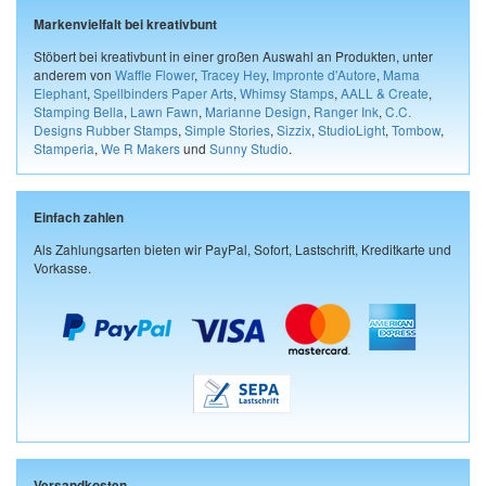
Markenvielfalt bei kreativbunt
Stöbert bei kreativbunt in einer großen Auswahl an Produkten, unter
anderem von
Waffle Flower
,
Tracey Hey
,
Impronte d'Autore
,
Mama
Elephant
,
Spellbinders Paper Arts
,
Whimsy Stamps
,
AALL & Create
,
Stamping Bella
,
Lawn Fawn
,
Marianne Design
,
Ranger Ink
,
C.C.
Designs Rubber Stamps
,
Simple Stories
,
Sizzix
,
StudioLight
,
Tombow
,
Stamperia
,
We R Makers
und
Sunny Studio
.
Einfach zahlen
Als Zahlungsarten bieten wir PayPal, Sofort, Lastschrift, Kreditkarte und
Vorkasse.
Versandkosten